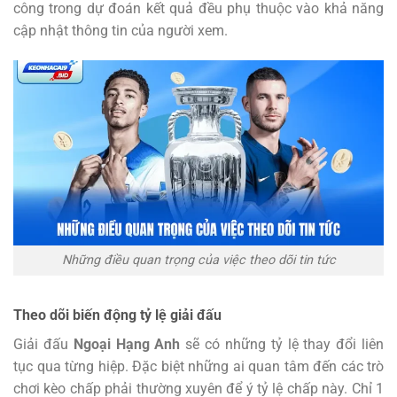
công trong dự đoán kết quả đều phụ thuộc vào khả năng
cập nhật thông tin của người xem.
Những điều quan trọng của việc theo dõi tin tức
Theo dõi biến động tỷ lệ giải đấu
Giải đấu
Ngoại Hạng Anh
sẽ có những tỷ lệ thay đổi liên
tục qua từng hiệp. Đặc biệt những ai quan tâm đến các trò
chơi kèo chấp phải thường xuyên để ý tỷ lệ chấp này. Chỉ 1