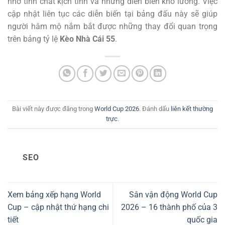
nhờ tính chất kịch tính và những diễn biến khó lường. Việc
cập nhật liên tục các diễn biến tại bảng đấu này sẽ giúp
người hâm mộ nắm bắt được những thay đổi quan trọng
trên bảng tỷ lệ
Kèo Nhà Cái 55
.
Bài viết này được đăng trong
World Cup 2026
. Đánh dấu
liên kết thường
trực
.
SEO
Xem bảng xếp hạng World
Sân vận động World Cup
Cup – cập nhật thứ hạng chi
2026 – 16 thành phố của 3
tiết
quốc gia