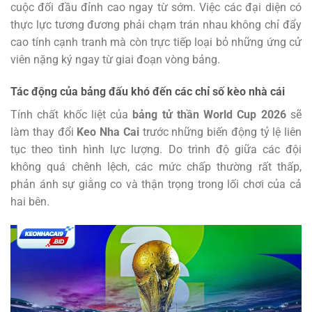
cuộc đối đầu đỉnh cao ngay từ sớm. Việc các đại diện có
thực lực tương đương phải chạm trán nhau không chỉ đẩy
cao tính cạnh tranh mà còn trực tiếp loại bỏ những ứng cử
viên nặng ký ngay từ giai đoạn vòng bảng.
Tác động của bảng đấu khó đến các chỉ số kèo nhà cái
Tính chất khốc liệt của
bảng tử thần World Cup 2026
sẽ
làm thay đổi
Keo Nha Cai
trước những biến động tỷ lệ liên
tục theo tình hình lực lượng. Do trình độ giữa các đội
không quá chênh lệch, các mức chấp thường rất thấp,
phản ánh sự giằng co và thận trọng trong lối chơi của cả
hai bên.