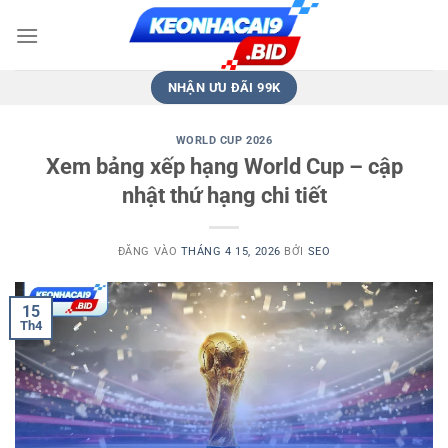
Bỏ
qua
nội
dung
NHẬN ƯU ĐÃI 99K
WORLD CUP 2026
Xem bảng xếp hạng World Cup – cập
nhật thứ hạng chi tiết
ĐĂNG VÀO
THÁNG 4 15, 2026
BỞI
SEO
15
Th4