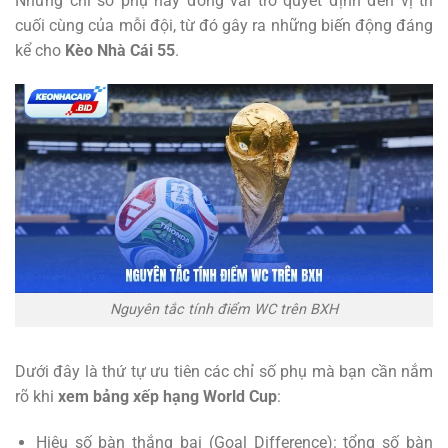
Những chỉ số phụ này đóng vai trò quyết định đến vị trí
cuối cùng của mỗi đội, từ đó gây ra những biến động đáng
kể cho
Kèo Nhà Cái 55
.
Nguyên tắc tính điểm WC trên BXH
Dưới đây là thứ tự ưu tiên các chỉ số phụ mà bạn cần nắm
rõ khi
xem bảng xếp hạng World Cup
:
Hiệu số bàn thắng bại (Goal Difference): tổng số bàn