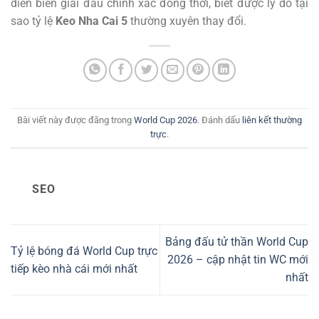
diễn biến giải đấu chính xác đồng thời, biết được lý do tại
sao tỷ lệ
Keo Nha Cai 5
thường xuyên thay đổi.
Bài viết này được đăng trong
World Cup 2026
. Đánh dấu
liên kết thường
trực
.
SEO
Bảng đấu tử thần World Cup
Tỷ lệ bóng đá World Cup trực
2026 – cập nhật tin WC mới
tiếp kèo nhà cái mới nhất
nhất