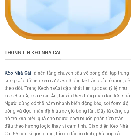
THÔNG TIN KÈO NHÀ CÁI
Kèo Nhà Cái
là nền tảng chuyên sâu về
bóng đá
, tập trung
cung cấp dữ liệu kèo cược và thống kê trận đấu rõ ràng, dễ
theo dõi. Trang KeoNhaCai cập nhật liên tục các tỷ lệ như
kèo châu Á, kèo châu Âu, tài xỉu theo từng giải đấu lớn nhỏ.
Người dùng có thể nắm nhanh biến động kèo, soi form đội
bóng và đọc nhận định trước giờ bóng lăn. Đây là công cụ
hỗ trợ khá hiệu quả cho người chơi muốn phân tích trận
đấu theo hướng logic thay vì cảm tính. Giao diện
Kèo Nhà
Cái 55
cực kì gọn gàng, tốc độ tải ổn định, phù hợp cả