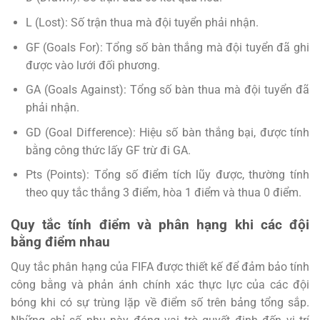
L (Lost): Số trận thua mà đội tuyển phải nhận.
GF (Goals For): Tổng số bàn thắng mà đội tuyển đã ghi
được vào lưới đối phương.
GA (Goals Against): Tổng số bàn thua mà đội tuyển đã
phải nhận.
GD (Goal Difference): Hiệu số bàn thắng bại, được tính
bằng công thức lấy GF trừ đi GA.
Pts (Points): Tổng số điểm tích lũy được, thường tính
theo quy tắc thắng 3 điểm, hòa 1 điểm và thua 0 điểm.
Quy tắc tính điểm và phân hạng khi các đội
bằng điểm nhau
Quy tắc phân hạng của FIFA được thiết kế để đảm bảo tính
công bằng và phản ánh chính xác thực lực của các đội
bóng khi có sự trùng lặp về điểm số trên bảng tổng sắp.