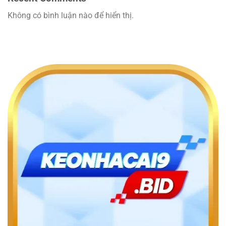
Không có bình luận nào để hiển thị.