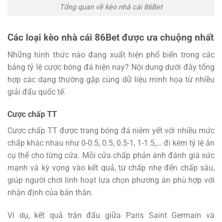
Tổng quan về kèo nhà cái 86Bet
Các loại kèo nhà cái 86Bet được ưa chuộng nhất
Những hình thức nào đang xuất hiện phổ biến trong các
bảng tỷ lệ cược bóng đá hiện nay? Nội dung dưới đây tổng
hợp các dạng thường gặp cùng dữ liệu minh họa từ nhiều
giải đấu quốc tế.
Cược chấp TT
Cược chấp TT được trang bóng đá niêm yết với nhiều mức
chấp khác nhau như 0-0.5, 0.5, 0.5-1, 1-1.5,… đi kèm tỷ lệ ăn
cụ thể cho từng cửa. Mỗi cửa chấp phản ánh đánh giá sức
mạnh và kỳ vọng vào kết quả, từ chấp nhẹ đến chấp sâu,
giúp người chơi linh hoạt lựa chọn phương án phù hợp với
nhận định của bản thân.
Ví dụ, kết quả trận đấu giữa Paris Saint Germain và