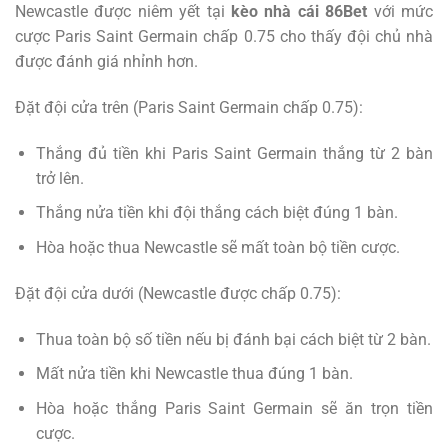
Newcastle được niêm yết tại
kèo nhà cái 86Bet
với mức
cược Paris Saint Germain chấp 0.75 cho thấy đội chủ nhà
được đánh giá nhỉnh hơn.
Đặt đội cửa trên (Paris Saint Germain chấp 0.75):
Thắng đủ tiền khi Paris Saint Germain thắng từ 2 bàn
trở lên.
Thắng nửa tiền khi đội thắng cách biệt đúng 1 bàn.
Hòa hoặc thua Newcastle sẽ mất toàn bộ tiền cược.
Đặt đội cửa dưới (Newcastle được chấp 0.75):
Thua toàn bộ số tiền nếu bị đánh bại cách biệt từ 2 bàn.
Mất nửa tiền khi Newcastle thua đúng 1 bàn.
Hòa hoặc thắng Paris Saint Germain sẽ ăn trọn tiền
cược.