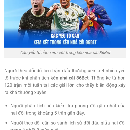
Các yếu tố cần xem xét trong kèo nhà cái 86Bet
Người theo dõi dữ liệu trận đấu thường xem xét nhiều yếu
tố trước khi phân tích
kèo nhà cái 86Bet
. Thống kê từ hơn
120 trận mỗi tuần tại các giải lớn cho thấy biến động xảy
ra khá thường xuyên.
Người phân tích nên kiểm tra phong độ gần nhất của
hai đội trong khoảng 5 trận gần đây.
Người theo dõi cần so sánh lịch sử đối đầu giữa hai đội