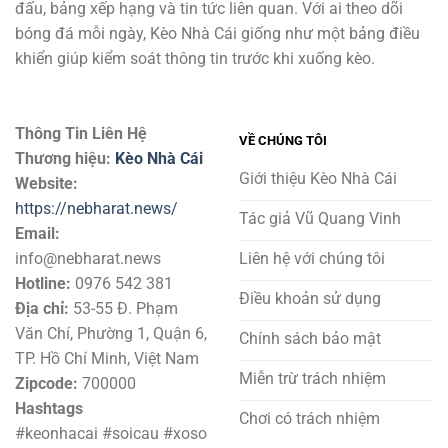
đấu, bảng xếp hạng và tin tức liên quan. Với ai theo dõi
bóng đá mỗi ngày, Kèo Nhà Cái giống như một bảng điều
khiển giúp kiểm soát thông tin trước khi xuống kèo.
Thông Tin Liên Hệ
VỀ CHÚNG TÔI
Thương hiệu:
Kèo Nhà Cái
Giới thiệu Kèo Nhà Cái
Website:
https://nebharat.news/
Tác giả Vũ Quang Vinh
Email:
Liên hệ với chúng tôi
info@nebharat.news
Hotline:
0976 542 381
Điều khoản sử dụng
Địa chỉ:
53-55 Đ. Phạm
Văn Chí, Phường 1, Quận 6,
Chính sách bảo mật
TP. Hồ Chí Minh, Việt Nam
Miễn trừ trách nhiệm
Zipcode:
700000
Hashtags
Chơi có trách nhiệm
#keonhacai #soicau #xoso